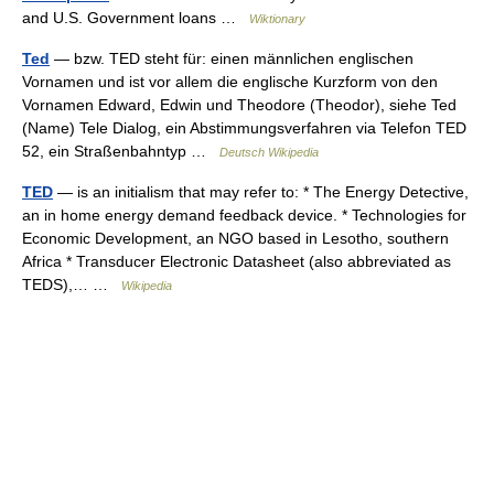
and U.S. Government loans …
Wiktionary
Ted
— bzw. TED steht für: einen männlichen englischen
Vornamen und ist vor allem die englische Kurzform von den
Vornamen Edward, Edwin und Theodore (Theodor), siehe Ted
(Name) Tele Dialog, ein Abstimmungsverfahren via Telefon TED
52, ein Straßenbahntyp …
Deutsch Wikipedia
TED
— is an initialism that may refer to: * The Energy Detective,
an in home energy demand feedback device. * Technologies for
Economic Development, an NGO based in Lesotho, southern
Africa * Transducer Electronic Datasheet (also abbreviated as
TEDS),… …
Wikipedia