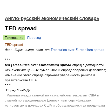
Англо-русский экономический словарь
TED spread
Толкование
Перевод
TED spread
фин.
,
бирж.
,
амер.
сокр. от
Treasuries over Eurodollars spread
* * *
ted (Treasuries over Eurodollars) spread
спред в доходности
казначейских ценных бумаг США и евродолларовых депозитов;
изменение этого спреда отражает уверенность рынков в
правительстве США.
* * *
Спред 'Ти-И-Ди'
.
Разница между ставкой по казначейским векселям США и
ставкой по евродолларам (депозитным сертификатам,
котируемым в долларах США и обращающимся за пределами